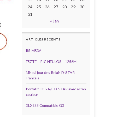
24
25
26
27
28
29
30
31
« Jan
ARTICLES RÉCENTS
RS-MS3A
F5ZTF – PIC NEULOS – 1256M
Mise à jour des Relais D-STAR
Français
Portatif ID52A/E D-STAR avec écran
couleur
XLX933 Compatible G3