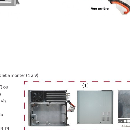
et à monter (1 à 9)
) ou
n
vis.
la
R. PI