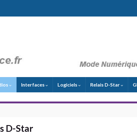
dios
Interfaces
Logiciels
Relais D-Star
G
s D-Star