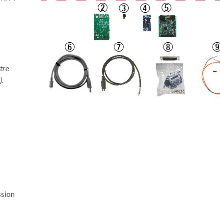
tre
).
ssion