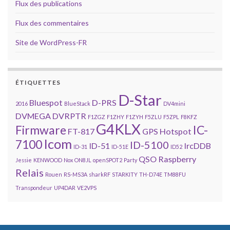
Flux des publications
Flux des commentaires
Site de WordPress-FR
ÉTIQUETTES
D-Star
Bluespot
D-PRS
2016
BlueStack
DV4mini
DVMEGA
DVRPTR
F1ZGZ
F1ZHY
F1ZYH
F5ZLU
F5ZPL
F8KFZ
G4KLX
Firmware
IC-
FT-817
GPS
Hotspot
Icom
7100
ID-5100
ID-51
IrcDDB
ID-31
ID-51E
ID52
QSO
Raspberry
Jessie
KENWOOD
Nox
ON8JL
openSPOT2
Party
Relais
Rouen
RS-MS3A
sharkRF
STARKITY
TH-D74E
TM88FU
Transpondeur
UP4DAR
VE2VPS