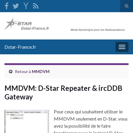
Tog
sear
Search for:
for
Dstar-France.fr
Togg
navig
Retour à
MMDVM
MMDVM: D-Star Repeater & ircDDB
Gateway
Pour ceux qui souhaitent utiliser le
MMDVM seulement en D-Star, vous
avez la possibilité de le faire
fonctionner avec le logiciel D-Star