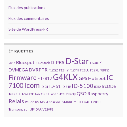
Flux des publications
Flux des commentaires
Site de WordPress-FR
ÉTIQUETTES
D-Star
Bluespot
D-PRS
2016
BlueStack
DV4mini
DVMEGA
DVRPTR
F1ZGZ
F1ZHY
F1ZYH
F5ZLU
F5ZPL
F8KFZ
G4KLX
Firmware
IC-
FT-817
GPS
Hotspot
Icom
7100
ID-5100
ID-51
IrcDDB
ID-31
ID-51E
ID52
QSO
Raspberry
Jessie
KENWOOD
Nox
ON8JL
openSPOT2
Party
Relais
Rouen
RS-MS3A
sharkRF
STARKITY
TH-D74E
TM88FU
Transpondeur
UP4DAR
VE2VPS