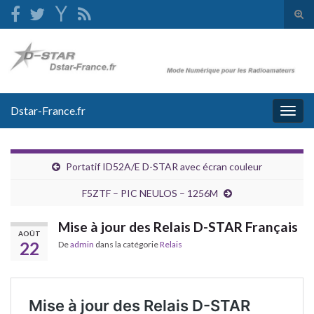
Tog
sear
Search for:
for
Dstar-France.fr
Togg
navig
Portatif ID52A/E D-STAR avec écran couleur
F5ZTF – PIC NEULOS – 1256M
Mise à jour des Relais D-STAR Français
AOÛT
22
De
admin
dans la catégorie
Relais