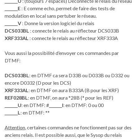
_______U
: (toujours 7 espaces) Déconnecte le relais du reseau
_______E
: E comme echo, permet de faire des tests de
modulation en local sans pertuber le réseau.
_______V
: Donne la version logiciel du relais
DCS033BL
: connecte le relais au réflecteur DCS033B
XRF333AL
: connecte le relais au réflecteur XRF333A
Vous aussi la possibilité d’envoyer ces commandes par
DTMF:
DCS033BL
: en DTMF ca sera D33B ou D033B ou D332 ou
encore D0332 (D pour les DCS)
XRF333AL
: en DTMF on aura B333A (B pour les XRF)
REF028BL
: en DTMF, on aura *28B (* pour les REF)
_______U
: en DTMF: #
_______I
: en DTMF: 0 ou 00
_______L
: en DTMF: **
Attention
, certaines commandes ne fonctionnent pas sur des
anciens relais. Il est possible aussi, que le Sysop du relais