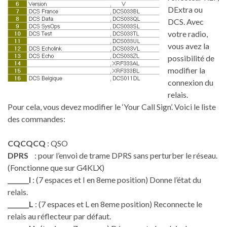
DExtra ou
DCS. Avec
votre radio,
vous avez la
possibilité de
modifier la
connexion du
relais.
Pour cela, vous devez modifier le ‘Your Call Sign’. Voici le liste
des commandes:
CQCQCQ
: QSO
DPRS
: pour l’envoi de trame DPRS sans perturber le réseau.
(Fonctionne que sur G4KLX)
_______I
: (7 espaces et I en 8eme position) Donne l’état du
relais.
_______L
: (7 espaces et L en 8eme position) Reconnecte le
relais au réflecteur par défaut.