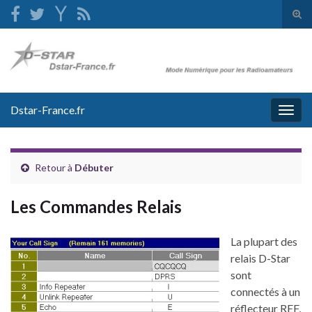
Tog
sear
Search for:
for
Dstar-France.fr
Togg
navig
Retour à
Débuter
Les Commandes Relais
La plupart des
relais D-Star
sont
connectés à un
réflecteur REF,