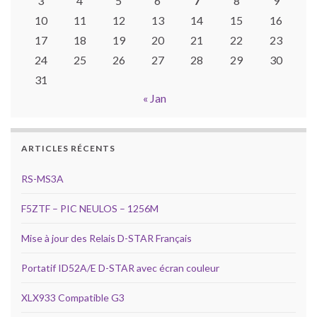
3
4
5
6
7
8
9
10
11
12
13
14
15
16
17
18
19
20
21
22
23
24
25
26
27
28
29
30
31
« Jan
ARTICLES RÉCENTS
RS-MS3A
F5ZTF – PIC NEULOS – 1256M
Mise à jour des Relais D-STAR Français
Portatif ID52A/E D-STAR avec écran couleur
XLX933 Compatible G3