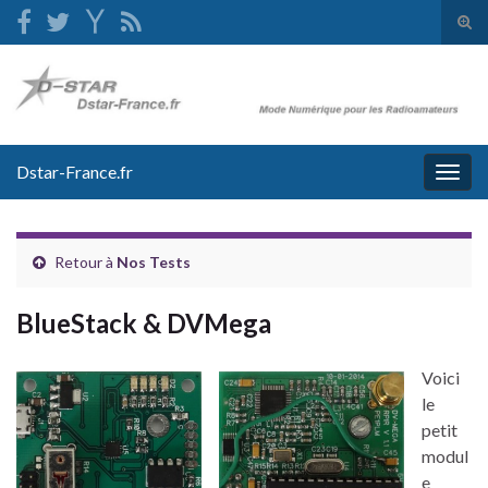
Tog
sear
Search for:
for
Dstar-France.fr
Togg
navig
Retour à
Nos Tests
BlueStack & DVMega
Voici
le
petit
modul
e