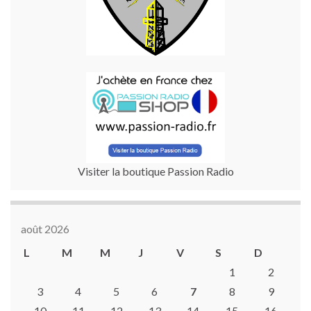
Visiter la boutique Passion Radio
août 2026
L
M
M
J
V
S
D
1
2
3
4
5
6
7
8
9
10
11
12
13
14
15
16