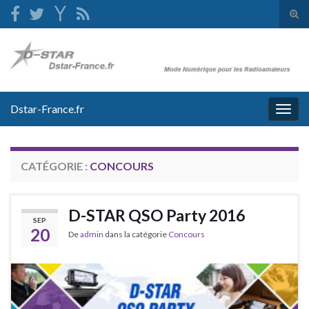
Tog
sear
Search for:
for
Dstar-France.fr
Togg
navig
CATÉGORIE :
CONCOURS
D-STAR QSO Party 2016
SEP
20
De
admin
dans la catégorie
Concours