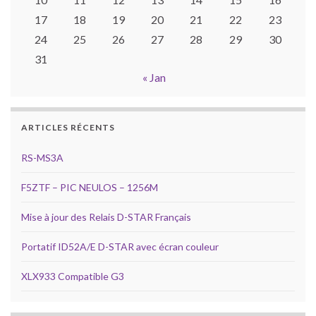
17
18
19
20
21
22
23
24
25
26
27
28
29
30
31
« Jan
ARTICLES RÉCENTS
RS-MS3A
F5ZTF – PIC NEULOS – 1256M
Mise à jour des Relais D-STAR Français
Portatif ID52A/E D-STAR avec écran couleur
XLX933 Compatible G3