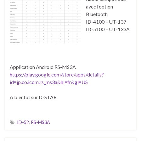
avec l’option
Bluetooth
ID-4100 – UT-137
ID-5100 – UT-133A
Application Android RS-MS3A
https://play.google.com/store/apps/details?
id=jp.co.icom.rs_ms3a&hl=fr&gl=US
A bientôt sur D-STAR
ID-52
,
RS-MS3A