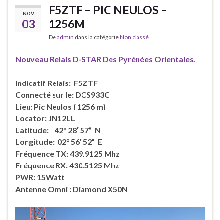
F5ZTF – PIC NEULOS –
NOV
03
1256M
De
admin
dans la catégorie
Non classé
Nouveau Relais D-STAR Des Pyrénées Orientales.
Indicatif Relais: F5ZTF
Connecté sur le: DCS933C
Lieu: Pic Neulos ( 1256 m)
Locator: JN12LL
Latitude: 42° 28′ 57” N
Longitude: 02° 56′ 52” E
Fréquence TX: 439.9125 Mhz
Fréquence RX: 430.5125 Mhz
PWR: 15Watt
Antenne Omni : Diamond X50N