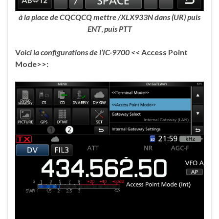
à la place de CQCQCQ mettre /XLX933N
dans (UR) puis
ENT
,
puis PTT
V
oici la configurations de l’IC-9700 <<
Access Point
Mode>>: