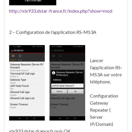
http://xlx933.dstar-france.fr/index.php?show=mod
2 – Configuration de l’application RS-MS3A
Lancer
l’application RS-
MS3A sur votre
téléphone,
Configuration
Gateway
Repeater (
Server
IP/Domain)
xlx933.dstar-france.fr puis OK