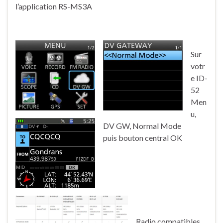
l’application RS-MS3A
Sur
votr
e ID-
52
Men
u,
DV GW, Normal Mode
puis bouton central OK
Radio compatibles