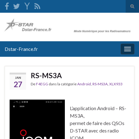
Tog
sear
Search for:
for
Dstar-France.fr
Togg
navig
RS-MS3A
JAN
27
De
F4EGG
dans la catégorie
Android
,
RS-MS3A
,
XLX933
L’application Android – RS-
MS3A,
permet de faire des QSOs
D-STAR avec des radio
ICOM