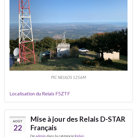
PIC NEULOS 1256M
Localisation du Relais F5ZTF
Mise à jour des Relais D-STAR
AOÛT
22
Français
De
admin
dans la catégorie
Relais