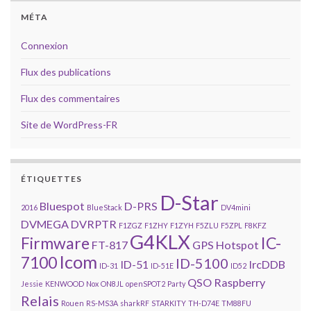
MÉTA
Connexion
Flux des publications
Flux des commentaires
Site de WordPress-FR
ÉTIQUETTES
D-Star
Bluespot
D-PRS
2016
BlueStack
DV4mini
DVMEGA
DVRPTR
F1ZGZ
F1ZHY
F1ZYH
F5ZLU
F5ZPL
F8KFZ
G4KLX
Firmware
IC-
FT-817
GPS
Hotspot
Icom
7100
ID-5100
ID-51
IrcDDB
ID-31
ID-51E
ID52
QSO
Raspberry
Jessie
KENWOOD
Nox
ON8JL
openSPOT2
Party
Relais
Rouen
RS-MS3A
sharkRF
STARKITY
TH-D74E
TM88FU