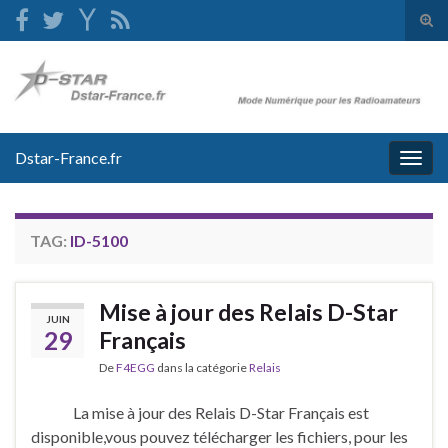
Tog
sear
Search for:
for
Dstar-France.fr
Togg
navig
TAG:
ID-5100
Mise à jour des Relais D-Star
JUIN
29
Français
De
F4EGG
dans la catégorie
Relais
La mise à jour des Relais D-Star Français est
disponible,vous pouvez télécharger les fichiers, pour les