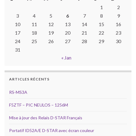
1
2
3
4
5
6
7
8
9
10
11
12
13
14
15
16
17
18
19
20
21
22
23
24
25
26
27
28
29
30
31
« Jan
ARTICLES RÉCENTS
RS-MS3A
F5ZTF – PIC NEULOS – 1256M
Mise à jour des Relais D-STAR Français
Portatif ID52A/E D-STAR avec écran couleur