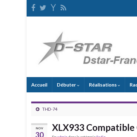
Accueil
Débuter
Réalisations
Ra
THD-74
XLX933 Compatible
NOV
30
De
admin
dans la catégorie
Radio