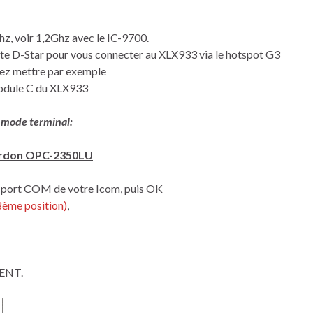
, voir 1,2Ghz avec le IC-9700.
oste D-Star pour vous connecter au XLX933 via le hotspot G3
vez mettre par exemple
module C du XLX933
n mode terminal:
cordon OPC-2350LU
e port COM de votre Icom, puis OK
 8ème position)
,
 ENT.