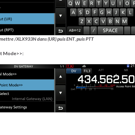
 mettre /XLX933N
dans (UR) puis ENT
,
puis PTT
nt Mode>>: