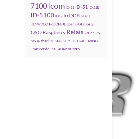
Icom
7100
ID-51
ID-31
ID-51E
ID-5100
IrcDDB
ID52
Jessie
KENWOOD
Nox
ON8JL
openSPOT2
Party
Relais
QSO
Raspberry
Rouen
RS-
MS3A
sharkRF
STARKITY
TH-D74E
TM88FU
Transpondeur
UP4DAR
VE2VPS