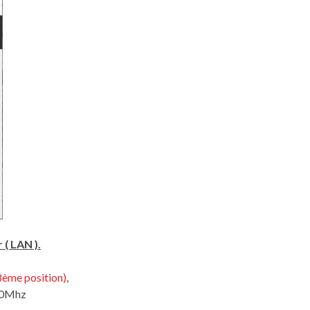
 ( LAN ).
 8ème position)
,
200Mhz