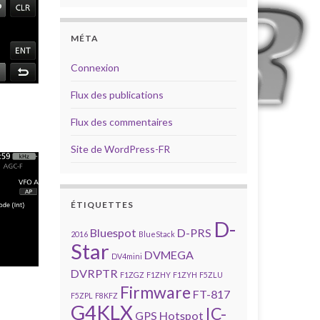
MÉTA
Connexion
Flux des publications
Flux des commentaires
Site de WordPress-FR
ÉTIQUETTES
D-
Bluespot
D-PRS
2016
BlueStack
Star
DVMEGA
DV4mini
DVRPTR
F1ZGZ
F1ZHY
F1ZYH
F5ZLU
Firmware
FT-817
F5ZPL
F8KFZ
G4KLX
IC-
GPS
Hotspot