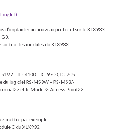
 onglet)
s d’implanter un nouveau protocol sur le XLX933,
l G3.
 sur tout les modules du XLX933
-51V2 – ID-4100 – IC-9700, IC-705
aide du logiciel RS-MS3W – RS-MS3A
Terminal>> et le Mode <<Access Point>>
vez mettre par exemple
odule C du XLX933.