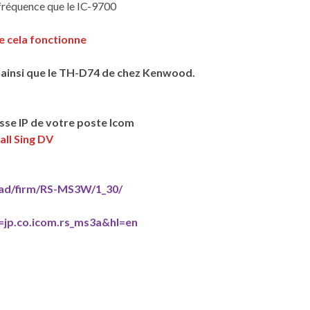
fréquence que le IC-9700
e cela fonctionne
 ainsi que le TH-D74 de chez Kenwood.
sse IP de votre poste Icom
all Sing DV
oad/firm/RS-MS3W/1_30/
d=jp.co.icom.rs_ms3a&hl=en