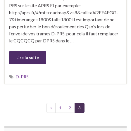
PRS sur le site APRS.FI par exemple:
http://aprs.fi/#!mt=roadmap&z=8&call=a%2FF4EGG-
7&timerange=1800&tail=1800 Il est important de ne
pas perturber le bon déroulement des Qso’s lors de
l’envoi de vos trames D-PRS. pour cela il faut remplacer
le CQCQCQ par DPRS dans le …
Lire la suite
D-PRS
1
2
3