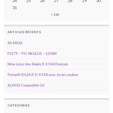
24
25
26
27
28
29
30
31
« Jan
ARTICLES RÉCENTS
RS-MS3A
F5ZTF – PIC NEULOS – 1256M
Mise à jour des Relais D-STAR Français
Portatif ID52A/E D-STAR avec écran couleur
XLX933 Compatible G3
CATÉGORIES