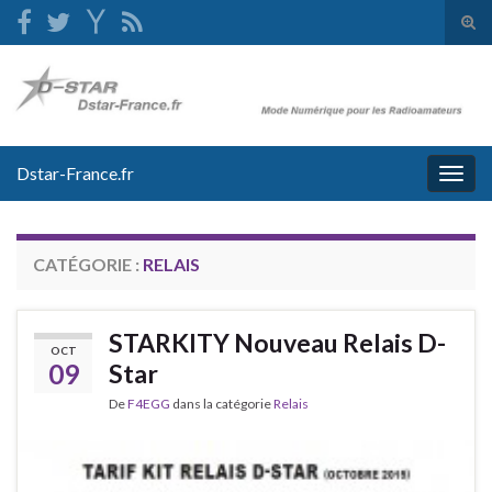
Tog
sear
Search for:
for
Dstar-France.fr
Togg
navig
CATÉGORIE :
RELAIS
STARKITY Nouveau Relais D-
OCT
09
Star
De
F4EGG
dans la catégorie
Relais