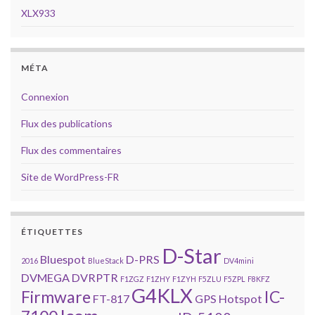
XLX933
MÉTA
Connexion
Flux des publications
Flux des commentaires
Site de WordPress-FR
ÉTIQUETTES
D-Star
Bluespot
D-PRS
2016
BlueStack
DV4mini
DVMEGA
DVRPTR
F1ZGZ
F1ZHY
F1ZYH
F5ZLU
F5ZPL
F8KFZ
G4KLX
Firmware
IC-
FT-817
GPS
Hotspot