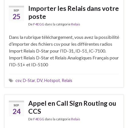
Importer les Relais dans votre
SEP
25
poste
De
F4EGG
dans la catégorie
Relais
Dans la rubrique téléchargement, vous avez la possibilité
d’importer des fichiers csv pour les différentes radios
Import Relais D-Star pour l’ID-31, ID-51, IC-7100.
Import Relais D-Star et Relais Analogiques Français pour
l’ID-51+ et ID-5100
csv
,
D-Star
,
DV
,
Hotspot
,
Relais
Appel en Call Sign Routing ou
SEP
24
CCS
De
F4EGG
dans la catégorie
Relais