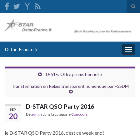
Tog
sear
Search for:
for
Dstar-France.fr
Togg
navig
ID-51E: Offre promotionnelle
Transformation en Relais transparent numérique par F5SDM
D-STAR QSO Party 2016
SEP
20
De
admin
dans la catégorie
Concours
le D-STAR QSO Party 2016, c’est ce week end!