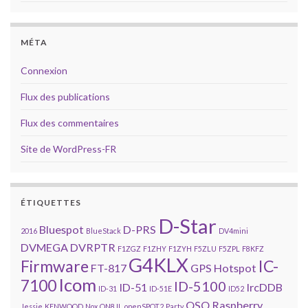
MÉTA
Connexion
Flux des publications
Flux des commentaires
Site de WordPress-FR
ÉTIQUETTES
D-Star
Bluespot
D-PRS
2016
BlueStack
DV4mini
DVMEGA
DVRPTR
F1ZGZ
F1ZHY
F1ZYH
F5ZLU
F5ZPL
F8KFZ
G4KLX
Firmware
IC-
FT-817
GPS
Hotspot
Icom
7100
ID-5100
ID-51
IrcDDB
ID-31
ID-51E
ID52
QSO
Raspberry
Jessie
KENWOOD
Nox
ON8JL
openSPOT2
Party