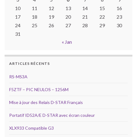
10
11
12
13
14
15
16
17
18
19
20
21
22
23
24
25
26
27
28
29
30
31
« Jan
ARTICLES RÉCENTS
RS-MS3A
F5ZTF – PIC NEULOS – 1256M
Mise à jour des Relais D-STAR Français
Portatif ID52A/E D-STAR avec écran couleur
XLX933 Compatible G3