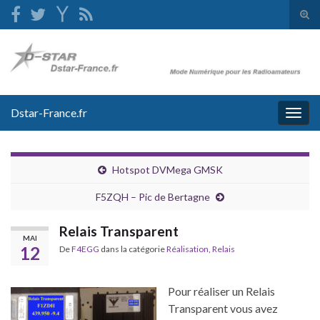
Tog
sear
Search for:
for
Dstar-France.fr
Togg
navig
Hotspot DVMega GMSK
F5ZQH – Pic de Bertagne
Relais Transparent
MAI
12
De
F4EGG
dans la catégorie
Réalisation
,
Relais
Pour réaliser un Relais
Transparent vous avez