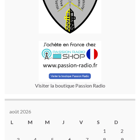
Visiter la boutique Passion Radio
août 2026
L
M
M
J
V
S
D
1
2
3
4
5
6
7
8
9