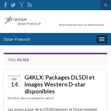
Tog
sear
Search for:
for
Dstar-France.fr
Togg
navig
TAG:
DL5DI
G4KLX: Packages DL5DI et
FÉV
14
images Western D-star
disponibles
De
admin
dans la catégorie
Logiciel
Les mises à jour de ircDDBGateway et Dstarrepeater