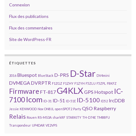
Connexion
Flux des publications
Flux des commentaires
Site de WordPress-FR
ÉTIQUETTES
D-Star
Bluespot
D-PRS
2016
BlueStack
DV4mini
DVMEGA
DVRPTR
F1ZGZ
F1ZHY
F1ZYH
F5ZLU
F5ZPL
F8KFZ
G4KLX
Firmware
IC-
FT-817
GPS
Hotspot
Icom
7100
ID-5100
ID-51
IrcDDB
ID-31
ID-51E
ID52
QSO
Raspberry
Jessie
KENWOOD
Nox
ON8JL
openSPOT2
Party
Relais
Rouen
RS-MS3A
sharkRF
STARKITY
TH-D74E
TM88FU
Transpondeur
UP4DAR
VE2VPS